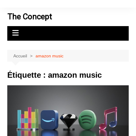
Aller
au
The Concept
contenu
Accueil
amazon music
Étiquette :
amazon music