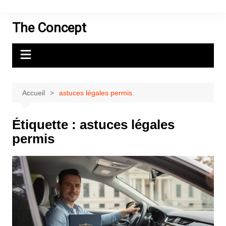
Aller
au
The Concept
contenu
Accueil
astuces légales permis
Étiquette :
astuces légales
permis