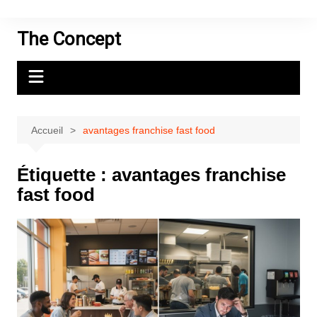
Aller
au
The Concept
contenu
Accueil
avantages franchise fast food
Étiquette :
avantages franchise
fast food