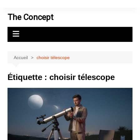
Aller
au
The Concept
contenu
Accueil
choisir télescope
Étiquette :
choisir télescope