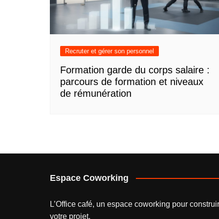
Recruter et gérer son personnel
Formation garde du corps salaire :
parcours de formation et niveaux
de rémunération
Espace Coworking
L’
Office café
, un espace coworking pour construi
votre projet.