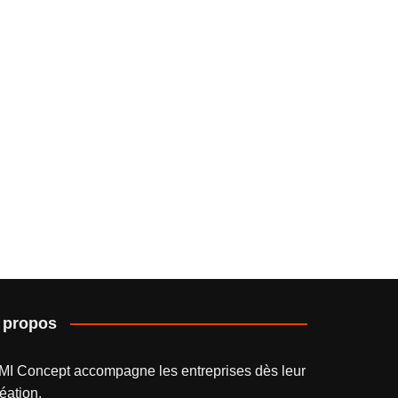
 propos
MI Concept accompagne les entreprises dès leur
éation.