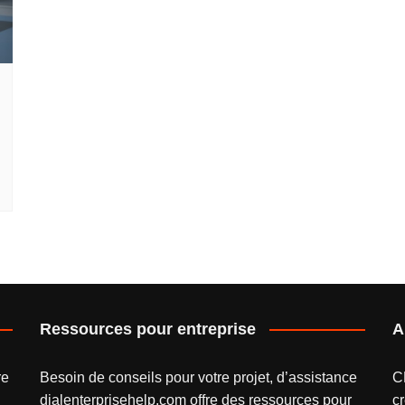
Ressources pour entreprise
A
re
Besoin de conseils pour votre projet, d’assistance
C
dialenterprisehelp.com
offre des ressources pour
cr