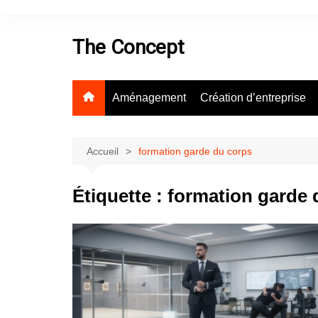
Aller
au
The Concept
contenu
Aménagement
Création d’entreprise
Accueil
formation garde du corps
Étiquette :
formation garde 