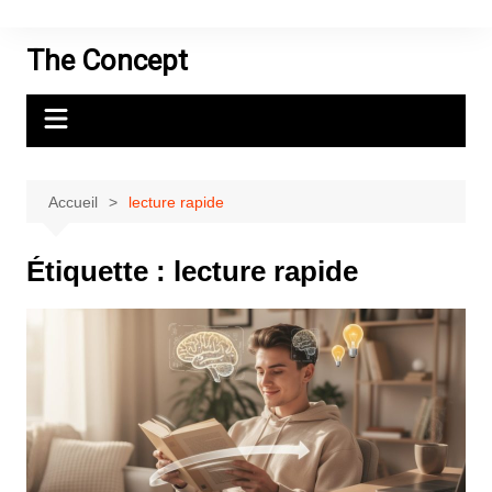
Aller
au
The Concept
contenu
Accueil
lecture rapide
Étiquette :
lecture rapide