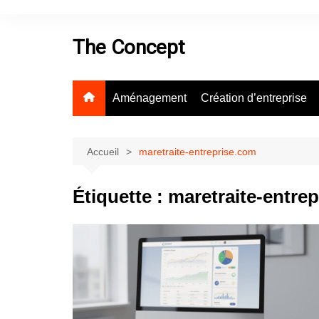
Aller
au
The Concept
contenu
Aménagement
Création d’entreprise
Accueil
maretraite-entreprise.com
Étiquette :
maretraite-entre