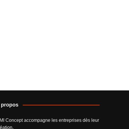
 propos
MI Concept accompagne les entreprises dès leur
éation.