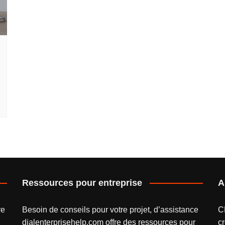
Ressources pour entreprise
A
re
Besoin de conseils pour votre projet, d’assistance
C
dialenterprisehelp.com
offre des ressources pour
cr