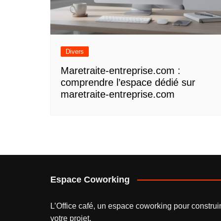
Divers
Maretraite-entreprise.com :
comprendre l’espace dédié sur
maretraite-entreprise.com
Espace Coworking
L’
Office café
, un espace coworking pour construi
votre projet.