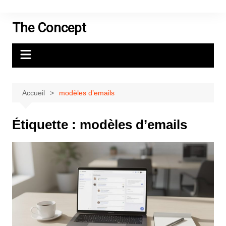
Aller
au
The Concept
contenu
Accueil
modèles d’emails
Étiquette :
modèles d’emails