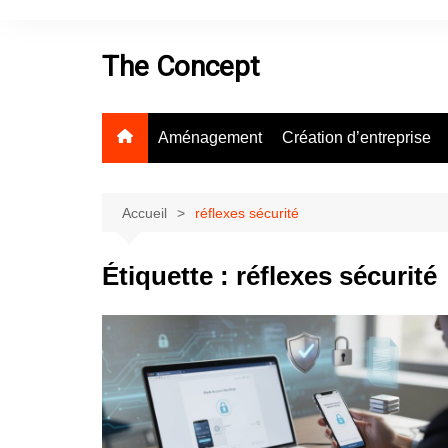
Aller
au
The Concept
contenu
Aménagement
Création d’entreprise
Accueil
réflexes sécurité
Étiquette :
réflexes sécurité