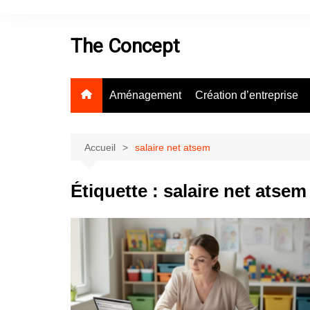
Aller
au
The Concept
contenu
Aménagement
Création d’entreprise
Accueil
salaire net atsem
Étiquette :
salaire net atsem