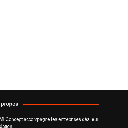
 propos
MI Concept accompagne les entreprises dès leur
éation.