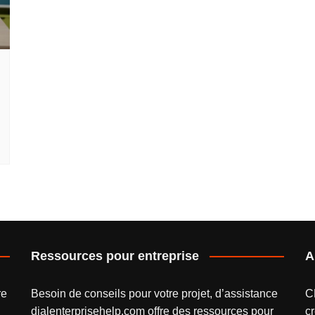
Ressources pour entreprise
A
re
Besoin de conseils pour votre projet, d’assistance
C
dialenterprisehelp.com
offre des ressources pour
cr