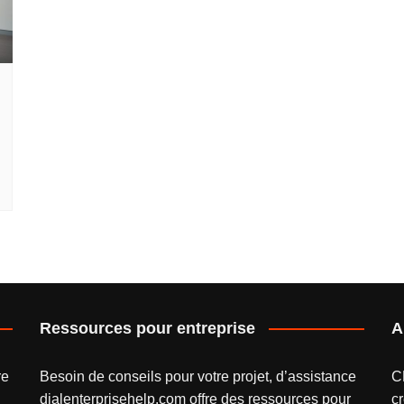
Ressources pour entreprise
A
re
Besoin de conseils pour votre projet, d’assistance
C
dialenterprisehelp.com
offre des ressources pour
cr