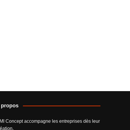
 propos
MI Concept accompagne les entreprises dès leur
éation.