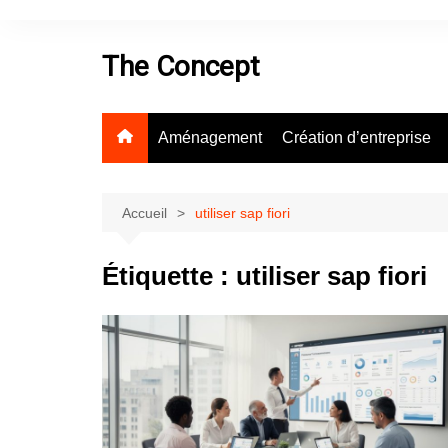
Aller
au
The Concept
contenu
Aménagement
Création d’entreprise
Accueil
utiliser sap fiori
Étiquette :
utiliser sap fiori