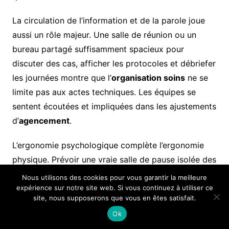
La circulation de l’information et de la parole joue
aussi un rôle majeur. Une salle de réunion ou un
bureau partagé suffisamment spacieux pour
discuter des cas, afficher les protocoles et débriefer
les journées montre que l’
organisation soins
ne se
limite pas aux actes techniques. Les équipes se
sentent écoutées et impliquées dans les ajustements
d’
agencement
.
L’ergonomie psychologique complète l’ergonomie
physique. Prévoir une vraie salle de pause isolée des
bruits, avec lumière naturelle si possible, contribue à
Nous utilisons des cookies pour vous garantir la meilleure
recharger les batteries. Un coin où poser son
expérience sur notre site web. Si vous continuez à utiliser ce
site, nous supposerons que vous en êtes satisfait.
téléphone, ranger ses affaires personnelles et
Ok
souffler quelques minutes entre deux urgences évite