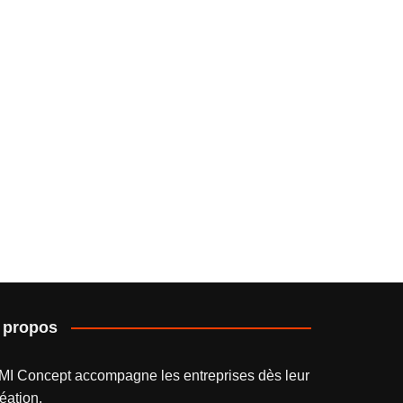
 propos
MI Concept accompagne les entreprises dès leur
éation.