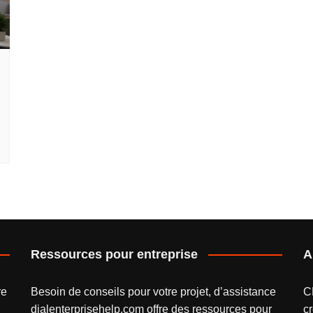
Ressources pour entreprise
A
re
Besoin de conseils pour votre projet, d’assistance
C
dialenterprisehelp.com
offre des ressources pour
cr