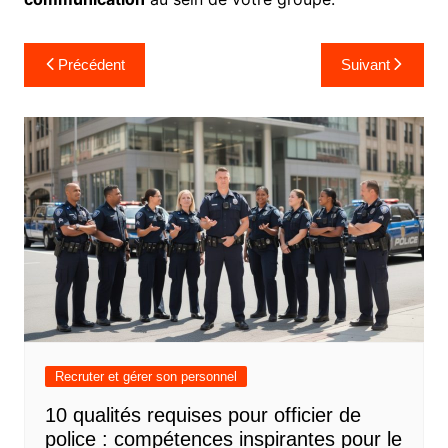
Navigation
Précédent
Suivant
de
l’article
Recruter et gérer son personnel
10 qualités requises pour officier de
police : compétences inspirantes pour le