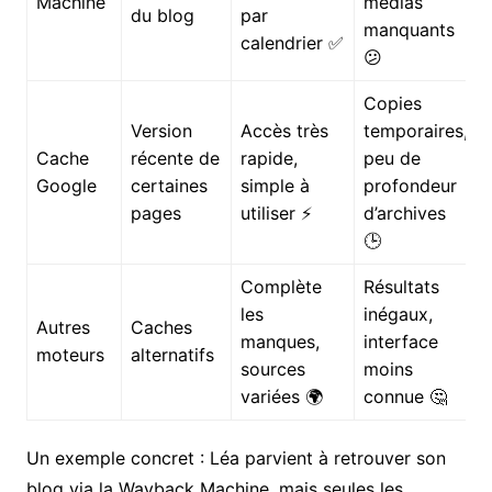
Machine
médias
du blog
par
manquants
calendrier ✅
😕
Copies
Version
Accès très
temporaires,
Cache
récente de
rapide,
peu de
Google
certaines
simple à
profondeur
pages
utiliser ⚡
d’archives
🕒
Complète
Résultats
les
inégaux,
Autres
Caches
manques,
interface
moteurs
alternatifs
sources
moins
variées 🌍
connue 🤔
Un exemple concret : Léa parvient à retrouver son
blog via la Wayback Machine, mais seules les