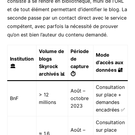
consiste à se rendre en bibliothèque, muni de l’URL
et de tout élément permettant d’identifier le blog. La
seconde passe par un contact direct avec le service
compétent, avec parfois la nécessité de prouver
qu’on est bien l’auteur du contenu demandé.
Volume de
Période
Mode
Institution
blogs
de
d’accès aux
🏛️
Skyrock
capture
données 🔐
archivés 📊
⏱️
Consultation
Août –
> 12
sur place +
BnF
octobre
millions
demandes
2023
encadrées ✅
Consultation
Août –
sur place
≈ 1,6