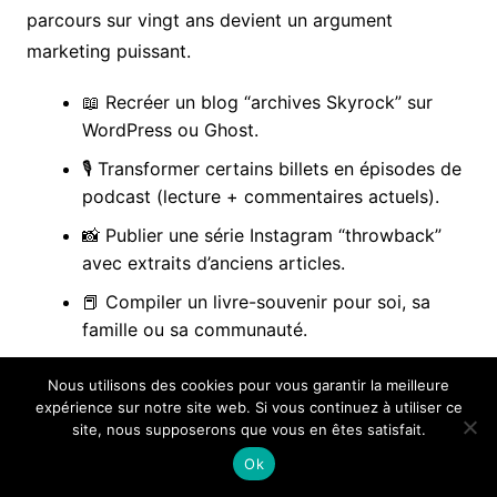
parcours sur vingt ans devient un argument
marketing puissant.
📖 Recréer un blog “archives Skyrock” sur
WordPress ou Ghost.
🎙️ Transformer certains billets en épisodes de
podcast (lecture + commentaires actuels).
📸 Publier une série Instagram “throwback”
avec extraits d’anciens articles.
📕 Compiler un livre-souvenir pour soi, sa
famille ou sa communauté.
Le respect de la vie privée reste cependant central.
Nous utilisons des cookies pour vous garantir la meilleure
expérience sur notre site web. Si vous continuez à utiliser ce
Certains billets évoquent des personnes ou des
site, nous supposerons que vous en êtes satisfait.
situations délicates. Avant de republier, un tri
Ok
s’impose : anonymiser des prénoms, flouter des