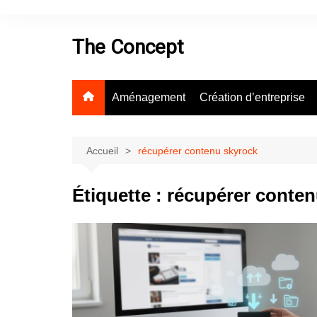
Aller
au
The Concept
contenu
Aménagement
Création d’entreprise
Accueil
récupérer contenu skyrock
Étiquette :
récupérer conten