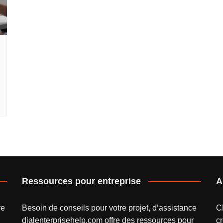
Ressources pour entreprise
A
re
Besoin de conseils pour votre projet, d’assistance
C
dialenterprisehelp.com
offre des ressources pour
cr