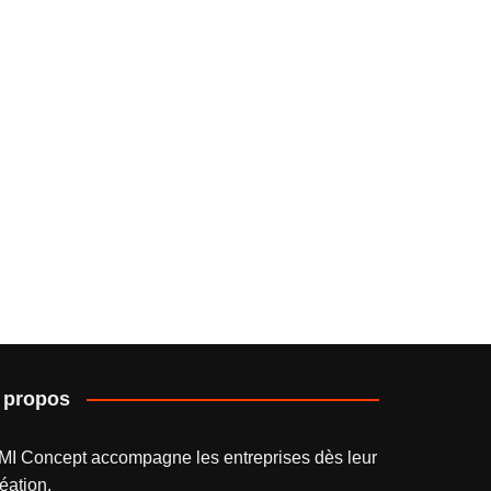
 propos
MI Concept accompagne les entreprises dès leur
éation.