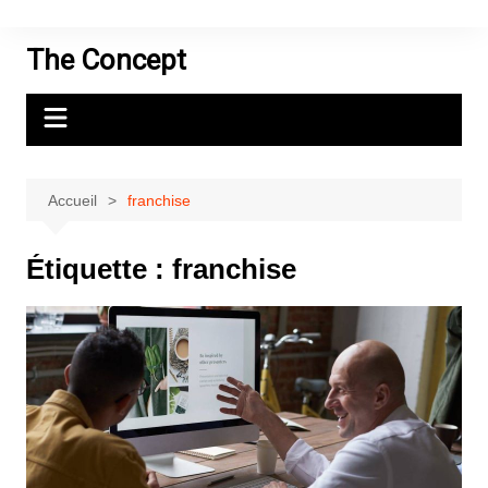
Aller
au
The Concept
contenu
Accueil
franchise
Étiquette :
franchise