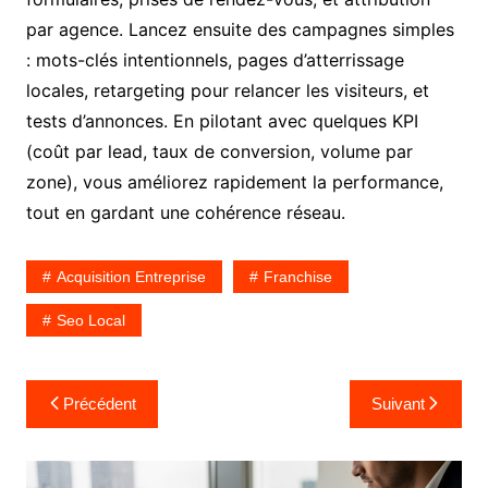
par agence. Lancez ensuite des campagnes simples
: mots-clés intentionnels, pages d’atterrissage
locales, retargeting pour relancer les visiteurs, et
tests d’annonces. En pilotant avec quelques KPI
(coût par lead, taux de conversion, volume par
zone), vous améliorez rapidement la performance,
tout en gardant une cohérence réseau.
Acquisition Entreprise
Franchise
Seo Local
Navigation
Précédent
Suivant
de
l’article