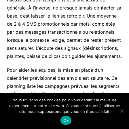
générale. À l’inverse, ne presque jamais contacter sa
base, c’est laisser le lien se refroidir. Une moyenne
de 2 à 4 SMS promotionnels par mois, complétés
par des messages transactionnels ou relationnels
lorsque le contexte l’exige, permet de rester présent
sans saturer. L’écoute des signaux (désinscriptions,
plaintes, baisse de clics) doit guider les ajustements.
Pour aider les équipes, la mise en place d’un
calendrier prévisionnel des envois est salutaire. Ce
planning liste les campagnes prévues, les segments
visés, les objectifs et les dates envisagées. Il permet
Nous utilisons des cookies pour vous garantir la meilleure
d’éviter les doublons, les chevauchements et les
expérience sur notre site web. Si vous continuez à utiliser ce
semaines surchargées. Sur ce socle, il reste toujours
site, nous supposerons que vous en êtes satisfait.
possible de greffer des opérations opportunes
Ok
(ruptures de stock, météo exceptionnelle, tendances