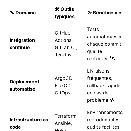
🛠️ Outils
🔧 Domaine
🎯 Bénéfice clé
typiques
Tests
GitHub
automatiques à
Intégration
Actions,
chaque commit,
continue
GitLab CI,
qualité
Jenkins
renforcée 🚀
Livraisons
ArgoCD,
fréquentes,
Déploiement
FluxCD,
rollback rapide
automatisé
GitOps
en cas de
problème 🔁
Environnements
Terraform,
Infrastructure as
reproductibles,
Ansible,
code
audits facilités
Helm