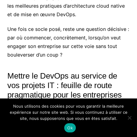
les meilleures pratiques d’architecture cloud native
et de mise en œuvre DevOps.
Une fois ce socle posé, reste une question décisive :
par où commencer, concrètement, lorsqu’on veut
engager son entreprise sur cette voie sans tout
bouleverser d’un coup ?
Mettre le DevOps au service de
vos projets IT : feuille de route
pragmatique pour les entreprises
Nous utilisons des cookies pour vous garantir la meilleure
Passer au
DevOps
n’implique pas de réécrire tout le
expérience sur notre site web. Si vous continuez à utiliser ce
système d’information. La démarche la plus efficace
site, nous supposerons que vous en êtes satisfait.
consiste à choisir un périmètre ciblé, porteur pour la
Ok
transformation digitale
, puis à y appliquer une