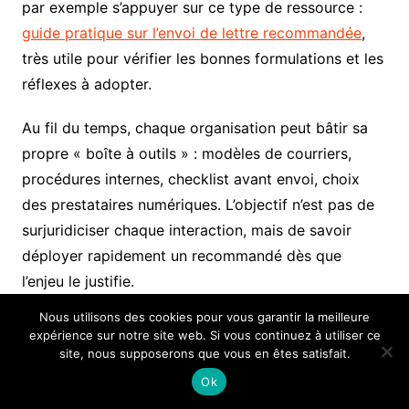
par exemple s’appuyer sur ce type de ressource :
guide pratique sur l’envoi de lettre recommandée
,
très utile pour vérifier les bonnes formulations et les
réflexes à adopter.
Au fil du temps, chaque organisation peut bâtir sa
propre « boîte à outils » : modèles de courriers,
procédures internes, checklist avant envoi, choix
des prestataires numériques. L’objectif n’est pas de
surjuridiciser chaque interaction, mais de savoir
déployer rapidement un recommandé dès que
l’enjeu le justifie.
Nous utilisons des cookies pour vous garantir la meilleure
expérience sur notre site web. Si vous continuez à utiliser ce
Bien rédiger et envoyer sa lettre
site, nous supposerons que vous en êtes satisfait.
recommandée : méthodes, erreurs
Ok
à éviter, réflexes gagnants