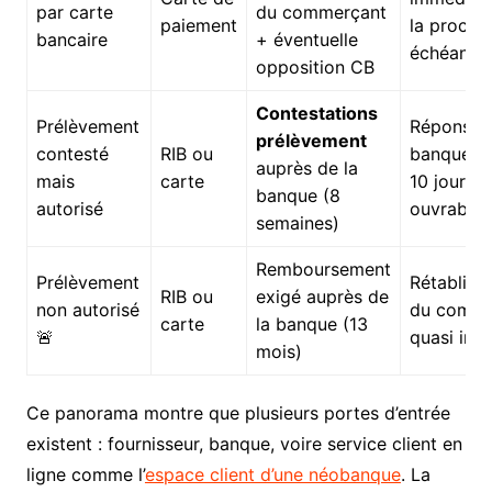
par carte
du commerçant
paiement
la procha
bancaire
+ éventuelle
échéance
opposition CB
Contestations
Prélèvement
Réponse d
prélèvement
contesté
RIB ou
banque s
auprès de la
mais
carte
10 jours
banque (8
autorisé
ouvrables
semaines)
Remboursement
Prélèvement
Rétabliss
RIB ou
exigé auprès de
non autorisé
du compt
carte
la banque (13
🚨
quasi imm
mois)
Ce panorama montre que plusieurs portes d’entrée
existent : fournisseur, banque, voire service client en
ligne comme l’
espace client d’une néobanque
. La