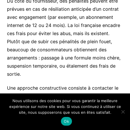
Du côté du fournisseur, des pénalités peuvent être
prévues en cas de résiliation anticipée d’un contrat
avec engagement (par exemple, un abonnement
internet de 12 ou 24 mois). La loi française encadre
ces frais pour éviter les abus, mais ils existent.
Plutôt que de subir ces pénalités de plein fouet,
beaucoup de consommateurs obtiennent des
arrangements : passage à une formule moins chère,
suspension temporaire, ou étalement des frais de
sortie.
Une approche constructive consiste à contacter le
créancier avant de bloquer le prélèvement.
Nous utilisons des cookies pour vous garantir la meilleure
Expliquer la situation (perte de revenu,
expérience sur notre site web. Si vous continuez à utiliser ce
déménagement, insatisfaction) et proposer une
site, nous supposerons que vous en êtes satisfait.
solution. De nombreux services commerciaux
Ok
disposent de marges de manœuvre pour conserver