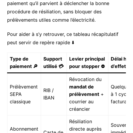
paiement qu’il parvient à déclencher la bonne
procédure de résiliation, sans bloquer des
prélèvements utiles comme l’électricité.
Pour aider à s’y retrouver, ce tableau récapitulatif
peut servir de repère rapide ⬇️
Type de
Support
Levier principal
Délai hab
paiement 🔎
utilisé 💳
pour stopper ⛔
d’effet ⏱️
Révocation du
Prélèvement
mandat de
Quelques 
RIB /
SEPA
prélèvement
+
à 1 cycle 
IBAN
classique
courrier au
facturati
créancier
Résiliation
Souvent
Abonnement
directe auprès
Carte de
immédiat 